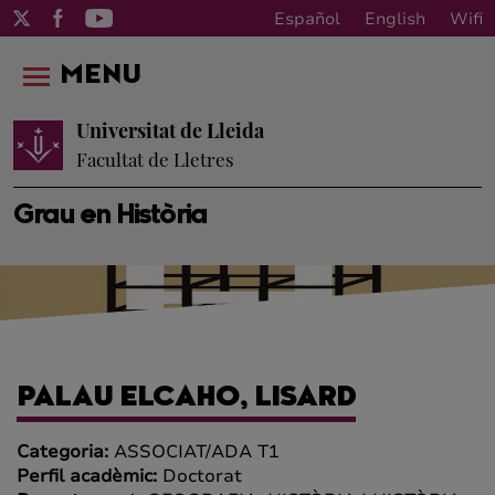
Español
English
Wifi
MENU
Universitat de Lleida
Facultat de Lletres
Grau en Història
PALAU ELCAHO, LISARD
Categoria:
ASSOCIAT/ADA T1
Perfil acadèmic:
Doctorat