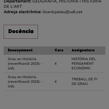
Departament:
GEOGRAFIA, HISTÒRIA I HISTÒRIA
DE L'ART
Adreça electrònica:
lisard.palau@udl.cat
Docència
Ensenyament
Curs
Assignatura
Grau en Història
HISTÒRIA DEL
(reverificació 2015) -
4
PENSAMENT
UdL
ECONÒMIC
Grau en Història
TREBALL DE FI
(reverificació 2015) -
4
DE GRAU
UdL