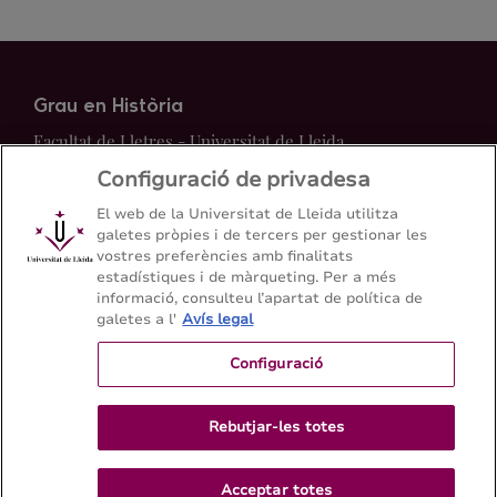
Grau en Història
Facultat de Lletres - Universitat de Lleida
Configuració de privadesa
Mapa del web
Contacte
El web de la Universitat de Lleida utilitza
galetes pròpies i de tercers per gestionar les
vostres preferències amb finalitats
973 70 21 08
estadístiques i de màrqueting. Per a més
informació, consulteu l’apartat de política de
galetes a l'
Avís legal
Configuració
Rebutjar-les totes
Acceptar totes