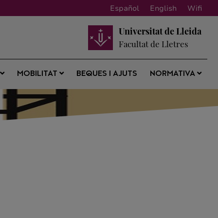
Español
English
Wifi
Universitat de Lleida
Facultat de Lletres
BEQUES I AJUTS
S
MOBILITAT
NORMATIVA