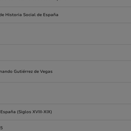
 de Historia Social de España
rnando Gutiérrez de Vegas
 España (Siglos XVIII-XIX)
15