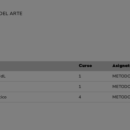
 DEL ARTE
Curso
Asignat
UdL
1
METODOL
1
METODOL
tico
4
METODOL