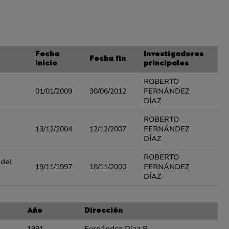
Fecha
Investigadores
Fecha fin
inicio
principales
ROBERTO
01/01/2009
30/06/2012
FERNÁNDEZ
DÍAZ
ROBERTO
13/12/2004
12/12/2007
FERNÁNDEZ
DÍAZ
ROBERTO
 del
19/11/1997
18/11/2000
FERNÁNDEZ
DÍAZ
Año
Dirección
1991
Fernández-Díaz R