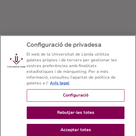
Configuració de privadesa
El web de la Universitat de Lleida utilitza
galetes pròpies i de tercers per gestionar les
vostres preferències amb finalitats
Grau en Història
estadístiques i de màrqueting. Per a més
informació, consulteu l’apartat de política de
Facultat de Lletres - Universitat de Lleida
galetes a l'
Avís legal
Configuració
Mapa del web
Contacte
Rebutjar-les totes
973 70 21 08
Acceptar totes