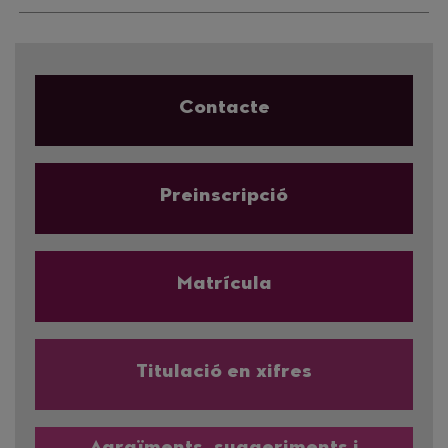
Contacte
Preinscripció
Matrícula
Titulació en xifres