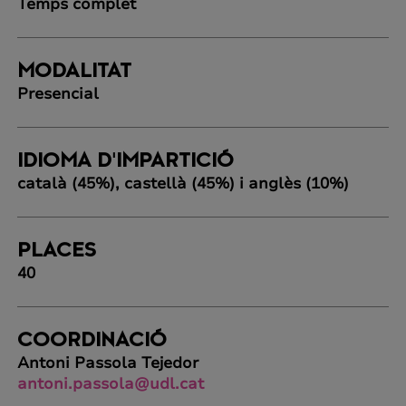
Temps complet
MODALITAT
Presencial
IDIOMA D'IMPARTICIÓ
català (45%), castellà (45%) i anglès (10%)
PLACES
40
COORDINACIÓ
Antoni Passola Tejedor
antoni.passola@udl.cat