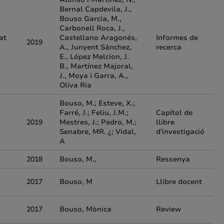
Bernal Capdevila, J.,
Bouso Garcia, M.,
Carbonell Roca, J.,
at
Castellano Aragonés,
Informes de
2019
A., Junyent Sánchez,
recerca
E., López Melcion, J.
B., Martínez Majoral,
J., Moya i Garra, A.,
Oliva Ria
Bouso, M.; Esteve, X.;
Farré, J.; Feliu, J.M.;
Capítol de
2019
Mestres, J.; Pedro, M.;
llibre
Senabre, MR. ¿; Vidal,
d'investigació
A
2018
Bouso, M.,
Ressenya
2017
Bouso, M
Llibre docent
2017
Bouso, Mònica
Review