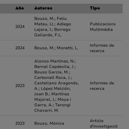
Año
Autores
Tipo
Bouso, M.; Feliu
Mateu, Ll.; Adiego
Publicacions
2024
Lajara, I.; Borrego
Multimèdia
Gallardo, F.L.
Informes de
2024
Bouso, M.; Monetti, L.
recerca
Alonso Martínez, N.;
Bernal Capdevila, J.;
Bouso Garcia, M.;
Carbonell Roca, J.;
,
Castellano Aragonés,
Informes de
2023
A.; López Melción,
recerca
Joan B.; Martínez
Majoral, J.; Moya i
Garra, A.; Tarongi
Chavarri, M.
Article
2023
Bouso, Mònica
d'investigació