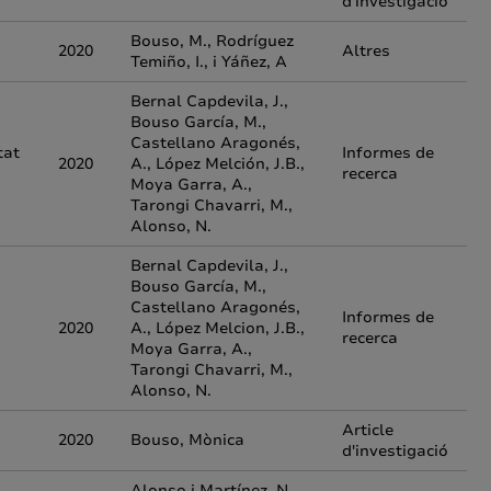
d'investigació
Bouso, M., Rodríguez
2020
Altres
Temiño, I., i Yáñez, A
Bernal Capdevila, J.,
Bouso García, M.,
Castellano Aragonés,
tat
Informes de
2020
A., López Melción, J.B.,
recerca
Moya Garra, A.,
Tarongi Chavarri, M.,
Alonso, N.
Bernal Capdevila, J.,
Bouso García, M.,
Castellano Aragonés,
Informes de
2020
A., López Melcion, J.B.,
recerca
Moya Garra, A.,
Tarongi Chavarri, M.,
Alonso, N.
Article
2020
Bouso, Mònica
d'investigació
Alonso i Martínez, N.,