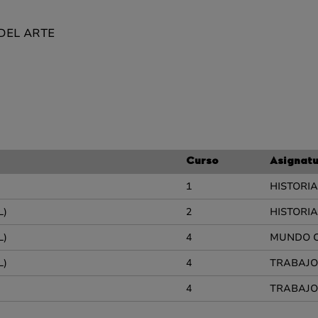
 DEL ARTE
Curso
Asignat
1
HISTORIA
L)
2
HISTORI
L)
4
MUNDO C
L)
4
TRABAJO
4
TRABAJO