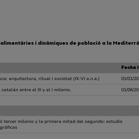
imentàries i dinàmiques de població a la Mediterràni
Fecha i
: arquitectura, ritual i societat (IX-VI a.n.e.)
01/01/2
atalán entre el III y el I milenio.
01/06/2
el tercer milenio y la primera mitad del segundo: estudio
igráficas