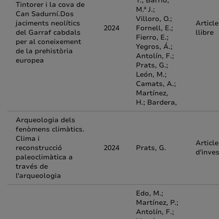
T.; Barrio,
Tintorer i la cova de
M.ª J.;
Can Sadurní.Dos
Villoro, O.;
jaciments neolítics
Article
2024
Fornell, E.;
del Garraf cabdals
llibre
Fierro, E.;
per al coneixement
Yegros, Á.;
de la prehistòria
Antolín, F.;
europea
Prats, G.;
León, M.;
Camats, A.;
Martínez,
H.; Bardera,
Arqueologia dels
fenòmens climàtics.
Clima i
Article
reconstrucció
2024
Prats, G.
d'inve
paleoclimàtica a
través de
l'arqueologia
Edo, M.;
Martínez, P.;
Antolín, F.;