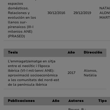
espacios
domésticos.
NATA
Relaciones y
30/12/2016
29/12/2019
ALON
evolución en los
MART
llanos sur-
pirenaicos (III-I
milenios ANE)
(PRASED)
Tesis
Año
Dirección
L'emmagatzematge en sitja
entre el neolític i l'època
ibèrica (VI-I mil·lenni ANE):
Alonso,
2017
aproximació socioeconòmica
Natàlia
a les comunitats del nord-est
de la península ibèrica
Publicaciones
Año
Autores
Tipo
Bouso, B.;