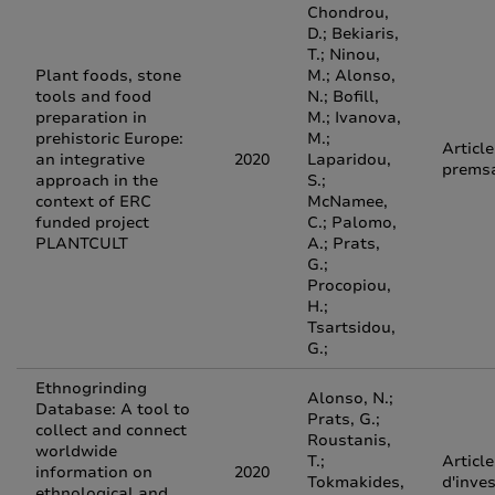
Chondrou,
D.; Bekiaris,
T.; Ninou,
Plant foods, stone
M.; Alonso,
tools and food
N.; Bofill,
preparation in
M.; Ivanova,
prehistoric Europe:
M.;
Article
an integrative
2020
Laparidou,
prems
approach in the
S.;
context of ERC
McNamee,
funded project
C.; Palomo,
PLANTCULT
A.; Prats,
G.;
Procopiou,
H.;
Tsartsidou,
G.;
Ethnogrinding
Alonso, N.;
Database: A tool to
Prats, G.;
collect and connect
Roustanis,
worldwide
T.;
Article
information on
2020
Tokmakides,
d'inve
ethnological and