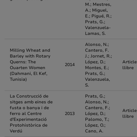
M.; Mestres,
A.; Miguel,
E.; Pigué, R.;
Prats, G.;
Valenzuela-
Lamas, S.
Alonso, N.;
Milling Wheat and
Cantero, F.
Barley with Rotary
J.; Jornet, R.;
Querns: The
López, D.;
Article
2014
Ouarten Women
Montes, E.;
llibre
(Dahmani, El Kef,
Prats, G.;
Tunisia)
Valenzuela,
S.
La Construcció de
Prats, G.;
sitges amb eines de
Alonso, N.;
fusta o banya i de
Cantero, F.;
Article
ferro al Centre
2013
López, D.;
llibre
d'Experimentació
Palomo, T.;
Protohistòrica de
López, O.;
Verdú
Cano, A.