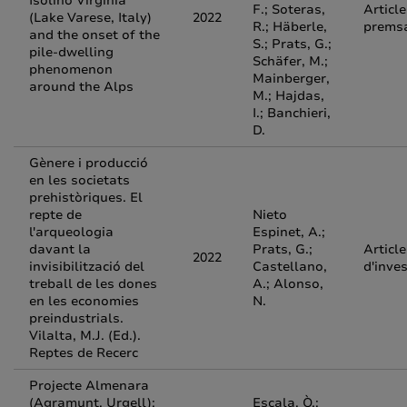
Isolino Virginia
F.; Soteras,
Article
(Lake Varese, Italy)
2022
R.; Häberle,
prems
and the onset of the
S.; Prats, G.;
pile-dwelling
Schäfer, M.;
phenomenon
Mainberger,
around the Alps
M.; Hajdas,
I.; Banchieri,
D.
Gènere i producció
en les societats
prehistòriques. El
repte de
Nieto
l'arqueologia
Espinet, A.;
davant la
Prats, G.;
Article
2022
invisibilització del
Castellano,
d'inve
treball de les dones
A.; Alonso,
en les economies
N.
preindustrials.
Vilalta, M.J. (Ed.).
Reptes de Recerc
Projecte Almenara
(Agramunt, Urgell):
Escala, Ò.;