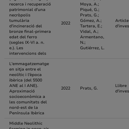
recerca i recuperació
Moya, A.;
patrimonial d'una
Piqué, G.;
necròpolis
Prats, G.;
tumulària
Gómez, A.;
Article
2022
d'incineració del
Tartera, E.;
d'inve
bronze final-primera
Vidal, A.;
edat del ferro
Armentano,
(segles IX-VI a. n.
N.;
e.). Les
Gutiérrez, L.
intervencions dels
L'emmagatzematge
en sitja entre el
neolític i l'època
ibèrica (del 5500
ANE al I ANE).
Llibre
2022
Prats, G.
Aproximació
d'inve
socioeconòmica a
les comunitats del
nord-est de la
Península Ibèrica
Middle Neolithic
farming in open-air