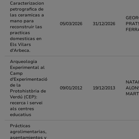
Caracterizacion
petrografica de
las ceramicas a
GEOR
mano para
05/03/2026
31/12/2026
PRAT
reconstruir las
FERR
practicas
domesticas en
Els Vilars
d'Arbeca.
Arqueologia
Experimental al
Camp
d'Experimentació
NATA
de la
09/01/2012
19/12/2013
ALON
Protohistòria de
MART
Verdú (CEP):
recerca i servei
als centres
educatius
Prácticas
agrolimentarias,
asentamientos y