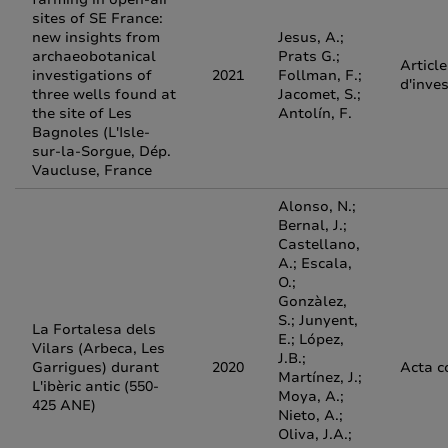
sites of SE France:
new insights from
Jesus, A.;
archaeobotanical
Prats G.;
Article
investigations of
2021
Follman, F.;
d'inve
three wells found at
Jacomet, S.;
the site of Les
Antolín, F.
Bagnoles (L'Isle-
sur-la-Sorgue, Dép.
Vaucluse, France
Alonso, N.;
Bernal, J.;
Castellano,
A.; Escala,
O.;
Gonzàlez,
S.; Junyent,
La Fortalesa dels
E.; López,
Vilars (Arbeca, Les
J.B.;
Garrigues) durant
2020
Acta c
Martínez, J.;
L'ibèric antic (550-
Moya, A.;
425 ANE)
Nieto, A.;
Oliva, J.A.;