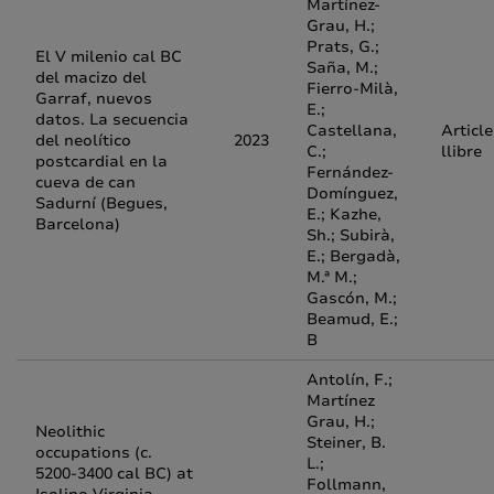
Martínez-
Grau, H.;
Prats, G.;
El V milenio cal BC
Saña, M.;
del macizo del
Fierro-Milà,
Garraf, nuevos
E.;
datos. La secuencia
Castellana,
Article
del neolítico
2023
C.;
llibre
postcardial en la
Fernández-
cueva de can
Domínguez,
Sadurní (Begues,
E.; Kazhe,
Barcelona)
Sh.; Subirà,
E.; Bergadà,
M.ª M.;
Gascón, M.;
Beamud, E.;
B
Antolín, F.;
Martínez
Grau, H.;
Neolithic
Steiner, B.
occupations (c.
L.;
5200-3400 cal BC) at
Follmann,