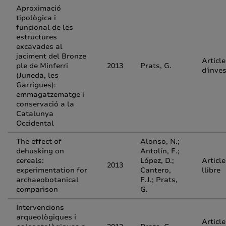
Aproximació
tipològica i
funcional de les
estructures
excavades al
jaciment del Bronze
Article
ple de Minferri
2013
Prats, G.
d'inve
(Juneda, les
Garrigues):
emmagatzematge i
conservació a la
Catalunya
Occidental
The effect of
Alonso, N.;
dehusking on
Antolín, F.;
cereals:
López, D.;
Article
2013
experimentation for
Cantero,
llibre
archaeobotanical
F.J.; Prats,
comparison
G.
Intervencions
arqueològiques i
Article