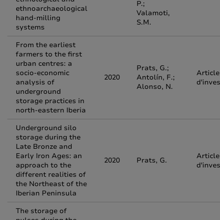
P.;
ethnoarchaeological
Valamoti,
hand-milling
S.M.
systems
From the earliest
farmers to the first
urban centres: a
Prats, G.;
socio-economic
Article
2020
Antolín, F.;
analysis of
d'inve
Alonso, N.
underground
storage practices in
north-eastern Iberia
Underground silo
storage during the
Late Bronze and
Early Iron Ages: an
Article
2020
Prats, G.
approach to the
d'inve
different realities of
the Northeast of the
Iberian Peninsula
The storage of