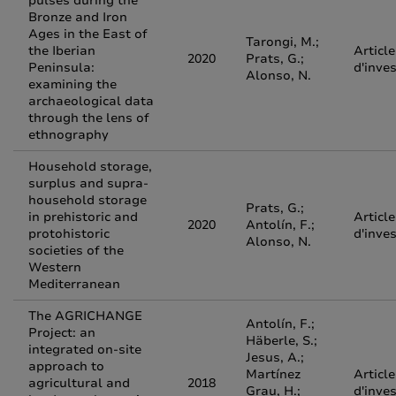
pulses during the
Bronze and Iron
Ages in the East of
Tarongi, M.;
the Iberian
Article
2020
Prats, G.;
Peninsula:
d'inve
Alonso, N.
examining the
archaeological data
through the lens of
ethnography
Household storage,
surplus and supra-
household storage
Prats, G.;
in prehistoric and
Article
2020
Antolín, F.;
protohistoric
d'inve
Alonso, N.
societies of the
Western
Mediterranean
The AGRICHANGE
Antolín, F.;
Project: an
Häberle, S.;
integrated on-site
Jesus, A.;
approach to
Martínez
Article
agricultural and
2018
Grau, H.;
d'inve