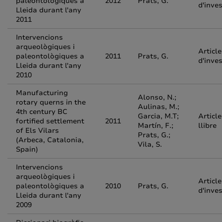
paleontològiques a
2012
Prats, G.
d'inve
Lleida durant l'any
2011
Intervencions
arqueològiques i
Article
paleontològiques a
2011
Prats, G.
d'inve
Lleida durant l'any
2010
Manufacturing
Alonso, N.;
rotary querns in the
Aulinas, M.;
4th century BC
Garcia, M.T;
Article
fortified settlement
2011
Martín, F.;
llibre
of Els Vilars
Prats, G.;
(Arbeca, Catalonia,
Vila, S.
Spain)
Intervencions
arqueològiques i
Article
paleontològiques a
2010
Prats, G.
d'inve
Lleida durant l'any
2009