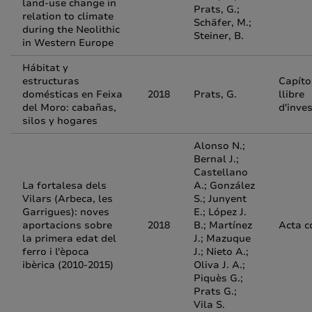
land-use change in
Prats, G.;
relation to climate
Schäfer, M.;
during the Neolithic
Steiner, B.
in Western Europe
Hábitat y
estructuras
Capíto
domésticas en Feixa
2018
Prats, G.
llibre
del Moro: cabañas,
d'inve
silos y hogares
Alonso N.;
Bernal J.;
Castellano
La fortalesa dels
A.; González
Vilars (Arbeca, les
S.; Junyent
Garrigues): noves
E.; López J.
aportacions sobre
2018
B.; Martínez
Acta c
la primera edat del
J.; Mazuque
ferro i l'època
J.; Nieto A.;
ibèrica (2010-2015)
Oliva J. A.;
Piquès G.;
Prats G.;
Vila S.