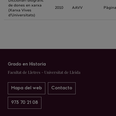
Diccionari biogràfic
de dones en xarxa
2010
AAVV
Pàgin
(Xarxa Vives
d'Universitats)
Grado en Historia
Facultat de Lletres - Universitat de Lleida
Mapa del web
Contacto
973 70 21 08