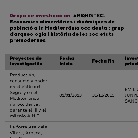
Grupo de investigación:
ARQHISTEC.
Economies alimentàries i dinàmiques de
població a la Mediterrània occidental: grup
d'arqueologia i història de les societats
premodernes
Proyectos de
Fecha
Inves
Fecha fin
investigación
inicio
princ
Producción,
consumo y poder
en el Valle del
EMILI
Segre y en el
01/01/2013
31/12/2015
JUNY
Mediterráneo
SANC
noroccidental
durante el III y el I
milenio A.N.E.
La fortalesa dels
Vilars, Arbeca,