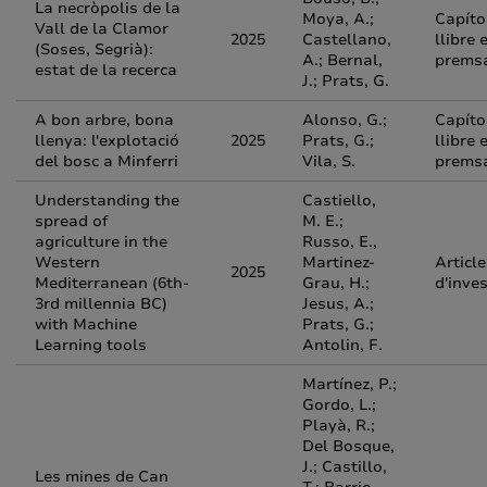
La necròpolis de la
Moya, A.;
Capíto
Vall de la Clamor
2025
Castellano,
llibre 
(Soses, Segrià):
A.; Bernal,
prems
estat de la recerca
J.; Prats, G.
A bon arbre, bona
Alonso, G.;
Capíto
llenya: l'explotació
2025
Prats, G.;
llibre 
del bosc a Minferri
Vila, S.
prems
Understanding the
Castiello,
spread of
M. E.;
agriculture in the
Russo, E.,
Western
Martinez-
Article
2025
Mediterranean (6th-
Grau, H.;
d'inve
3rd millennia BC)
Jesus, A.;
with Machine
Prats, G.;
Learning tools
Antolin, F.
Martínez, P.;
Gordo, L.;
Playà, R.;
Del Bosque,
J.; Castillo,
Les mines de Can