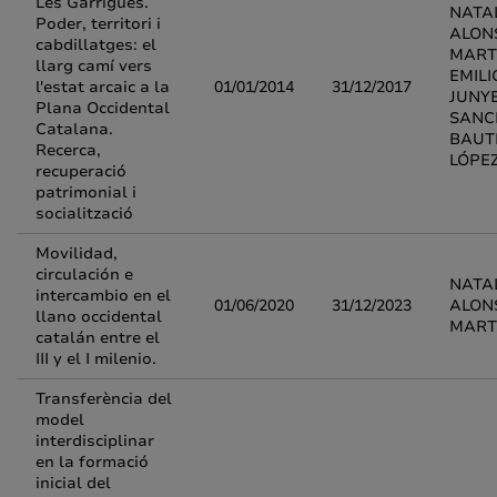
Les Garrigues.
NATA
Poder, territori i
ALON
cabdillatges: el
MART
llarg camí vers
EMILI
l'estat arcaic a la
01/01/2014
31/12/2017
JUNY
Plana Occidental
SANC
Catalana.
BAUT
Recerca,
LÓPE
recuperació
patrimonial i
socialització
Movilidad,
circulación e
NATA
intercambio en el
01/06/2020
31/12/2023
ALON
llano occidental
MART
catalán entre el
III y el I milenio.
Transferència del
model
interdisciplinar
en la formació
inicial del