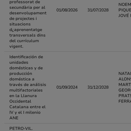
professorat de
NOEM
secundària per al
01/08/2026
31/07/2028
PIQUE
desenvolupament
JOVÉ
de projectes i
situacions
d¿aprenentatge
transversals dins
del currículum
vigent.
Identificación de
unidades
domésticas y de
producción
NATA
doméstica a
ALON
través de análisis
MART
01/09/2024
31/12/2028
multifactoriales
GEOR
en la Llanura
PRAT
Occidental
FERR
Catalana entre el
IV y el I milenio
ANE
PETRO-VIL.