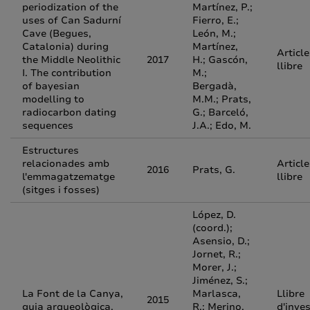
periodization of the
Martínez, P.;
uses of Can Sadurní
Fierro, E.;
Cave (Begues,
León, M.;
Catalonia) during
Martínez,
Article
the Middle Neolithic
2017
H.; Gascón,
llibre
I. The contribution
M.;
of bayesian
Bergadà,
modelling to
M.M.; Prats,
radiocarbon dating
G.; Barceló,
sequences
J.A.; Edo, M.
Estructures
relacionades amb
Article
2016
Prats, G.
l'emmagatzematge
llibre
(sitges i fosses)
López, D.
(coord.);
Asensio, D.;
Jornet, R.;
Morer, J.;
Jiménez, S.;
La Font de la Canya,
Marlasca,
Llibre
2015
guia arqueològica.
R.; Merino,
d'inve