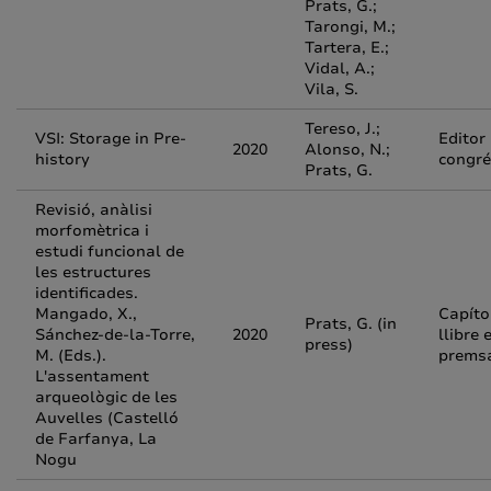
Prats, G.;
Tarongi, M.;
Tartera, E.;
Vidal, A.;
Vila, S.
Tereso, J.;
VSI: Storage in Pre-
Editor
2020
Alonso, N.;
history
congré
Prats, G.
Revisió, anàlisi
morfomètrica i
estudi funcional de
les estructures
identificades.
Mangado, X.,
Capíto
Prats, G. (in
Sánchez-de-la-Torre,
2020
llibre 
press)
M. (Eds.).
prems
L'assentament
arqueològic de les
Auvelles (Castelló
de Farfanya, La
Nogu