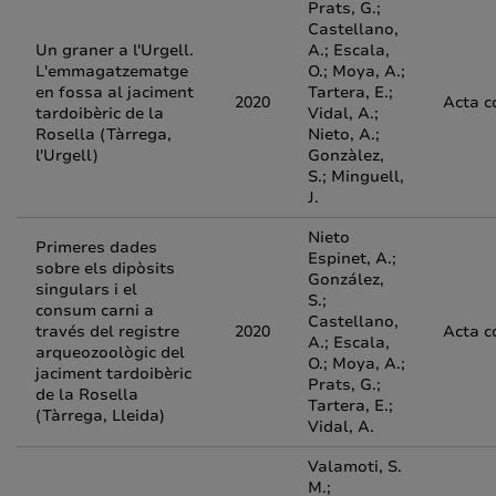
Prats, G.;
Castellano,
Un graner a l'Urgell.
A.; Escala,
L'emmagatzematge
O.; Moya, A.;
en fossa al jaciment
Tartera, E.;
2020
Acta c
tardoibèric de la
Vidal, A.;
Rosella (Tàrrega,
Nieto, A.;
l'Urgell)
Gonzàlez,
S.; Minguell,
J.
Nieto
Primeres dades
Espinet, A.;
sobre els dipòsits
González,
singulars i el
S.;
consum carni a
Castellano,
través del registre
2020
Acta c
A.; Escala,
arqueozoològic del
O.; Moya, A.;
jaciment tardoibèric
Prats, G.;
de la Rosella
Tartera, E.;
(Tàrrega, Lleida)
Vidal, A.
Valamoti, S.
M.;